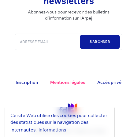
newsletters
Abonnez-vous pour recevoir des bulletins
d'information sur l'Arpej
S'ABONNER
Inscription
Mentions légales
Accès privé
Ce site Web utilise des cookies pour collecter
des statistiques sur la navigation des
internautes.
Informations
© FD-RPEJ 2022-2026 - Publié avec
Ghost